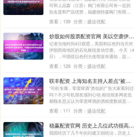
司和上品森（江苏）阀门有限公司有一定的
知名度和产品优势，福建德特森阀门有限公
司和拓....
查看：
139
分类：
盛达优配
炒股如何股票配资官网 美以空袭伊朗西南石化枢纽；中东安全形势高度紧张！中国驻以色列使馆紧急提醒
记者当地时间4日获悉，美国和以色列当天对
伊朗西南地区的石化枢纽发动空袭。 今天（4
日），中国驻以色列大使馆发布通知，提
醒....
查看：
129
分类：
盛达优配
联丰配资 上海知名主持人差点“被违法”，直呼“后怕”！网友：这个“坑”真的太害人了
“司机专属，零度啤酒”类似的广告大家看到过
吗？不少司机朋友感到心动,相信很多网友也
都顾名思义认为零度啤酒的酒精度数就是
零....
查看：
111
分类：
盛达优配
稳赢配资官网 历史上几位武功很高的帝王君主，霸王项羽上榜，榜首想不到
我国经历了几千年的封建王朝统治，历史上