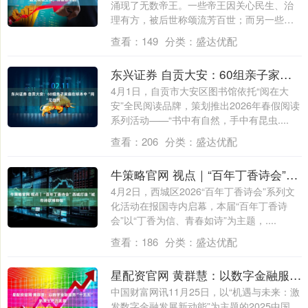
涌现了无数帝王。一些帝王因关心民生、治
理有方，被后世称颂流芳百世；而另一些帝
王则因....
查看：
149
分类：
盛达优配
东兴证券 自贡大安：60组亲子家庭在标本中“阅“见自然
4月1日，自贡市大安区图书馆依托“阅在大
安”全民阅读品牌，策划推出2026年春假阅读
系列活动——“书中有自然，手中有昆虫....
查看：
206
分类：
盛达优配
牛策略官网 视点｜“百年丁香诗会”西城打造“城市诗歌博物馆”
4月2日，西城区2026“百年丁香诗会”系列文
化活动在报国寺内启幕，本届“百年丁香诗
会”以“丁香为信、青春如诗”为主题，....
查看：
186
分类：
盛达优配
星配资官网 黄群慧：以数字金融服务“十五五”新质生产力发展
中国财富网讯11月25日，以“机遇与未来：激
发数字金融发展新动能”为主题的2025中国