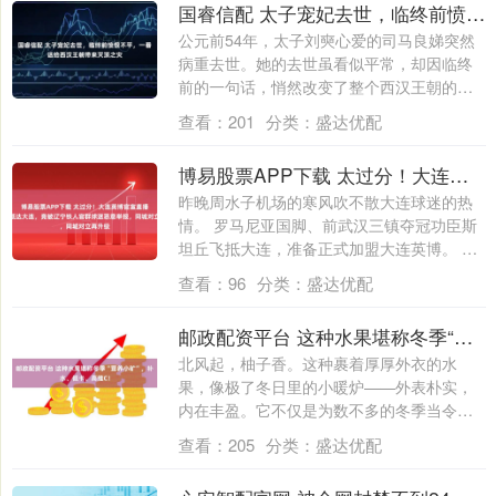
国睿信配 太子宠妃去世，临终前愤恨不平，一番话给西汉王朝带来灭顶之灾
公元前54年，太子刘奭心爱的司马良娣突然
病重去世。她的去世虽看似平常，却因临终
前的一句话，悄然改变了整个西汉王朝的命
运。....
查看：
201
分类：
盛达优配
博易股票APP下载 太过分！大连英博官宣直播斯坦丘抵达大连，竟被辽宁铁人官群球迷恶意举报，同城对立再升级
昨晚周水子机场的寒风吹不散大连球迷的热
情。 罗马尼亚国脚、前武汉三镇夺冠功臣斯
坦丘飞抵大连，准备正式加盟大连英博。 俱
乐....
查看：
96
分类：
盛达优配
邮政配资平台 这种水果堪称冬季“营养小矿”，补水、低卡、高维C！
北风起，柚子香。这种裹着厚厚外衣的水
果，像极了冬日里的小暖炉——外表朴实，
内在丰盈。它不仅是为数不多的冬季当令鲜
果，更是....
查看：
205
分类：
盛达优配