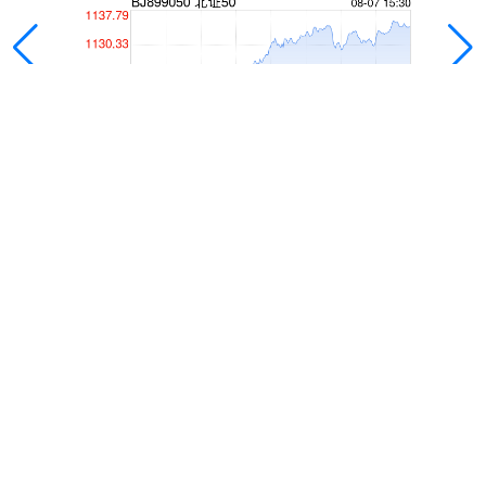
盛达优配
盛达优配,证券配资,证券配资网,实盘配资,专注于股票加杠杆的
优质平台推荐，为投资者提供安全、便捷、高效的融资渠道。
无论是短线操作还是长期布局，这里汇聚了多家正规杠杆服务
机构，助您灵活放大资金、提升收益潜力。了解最新杠杆政
策、风险控制技巧以及平台对比，轻松找到适合自己的杠杆工
具。让您的投资更上一层楼，从这里开始！
话题标签