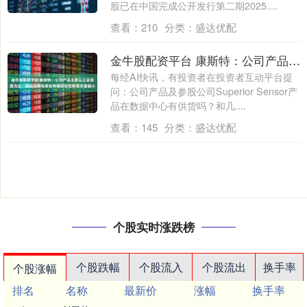
股已在中国完成公开发行第二期2025....
查看：
210
分类：
盛达优配
金牛股配资平台 康斯特：公司产品主要以工业场景为主，其他应用场景会有触及但目前需求量偏小
每经AI快讯，有投资者在投资者互动平台提
问：公司产品及参股公司Superior Sensor产
品在数据中心有供货吗？和几....
查看：
145
分类：
盛达优配
个股实时涨跌榜
个股跌幅
个股流入
个股流出
换手率
个股涨幅
排名
名称
最新价
涨幅
换手率