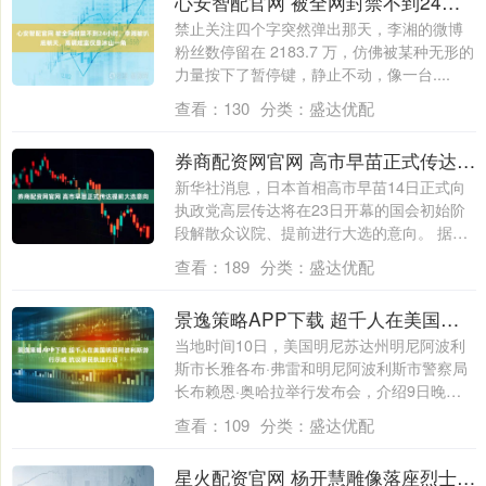
心安智配官网 被全网封禁不到24小时，李湘被扒底朝天，高调炫富仅是冰山一角
禁止关注四个字突然弹出那天，李湘的微博
粉丝数停留在 2183.7 万，仿佛被某种无形的
力量按下了暂停键，静止不动，像一台....
查看：
130
分类：
盛达优配
券商配资网官网 高市早苗正式传达提前大选意向
新华社消息，日本首相高市早苗14日正式向
执政党高层传达将在23日开幕的国会初始阶
段解散众议院、提前进行大选的意向。 据
新....
查看：
189
分类：
盛达优配
景逸策略APP下载 超千人在美国明尼阿波利斯游行示威 抗议移民执法行动
当地时间10日，美国明尼苏达州明尼阿波利
斯市长雅各布·弗雷和明尼阿波利斯市警察局
长布赖恩·奥哈拉举行发布会，介绍9日晚
发....
查看：
109
分类：
盛达优配
星火配资官网 杨开慧雕像落座烈士陵园，毛岸青：百年之后，我要来陪妈妈