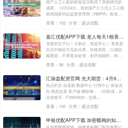
国产人工心脏的研发近日取得了里程碑式的
成果。 12月24日，首款国产介入式人工心脏
获得国家药品监督管理局（NMPA）批准....
查看：
102
分类：
盛达优配
嘉汇优配APP下载 老人每天1根香蕉，坚持1个月，身体3个积极改变悄悄来
亲爱的宝子们！大家好，我是开心！ 香蕉是
生活中随处可见的水果，价格亲民，口感软
糯香甜，不用复杂处理，剥开就能吃，特别
适合....
查看：
96
分类：
盛达优配
汇操盘配资官网 光大期货：4月9日矿钢煤焦日报
热点栏目 自选股 数据中心 行情中心 资金流
向 模拟交易 客户端 螺纹钢： （邱跃成，从
业资格号：F3060829；交易....
查看：
140
分类：
盛达优配
申银优配APP下载 加密蝶阀的知名生产商
在加密蝶阀领域，福建森科阀门制造有限公