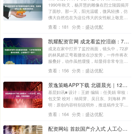
1990年秋天，杨开慧的雕像在烈士陵园揭开
了面纱。那一天，阳光温暖，微风轻拂，仿
佛大自然也在为这位伟大的女性献上敬意。
当....
查看：
181
分类：
盛达优配
凯耀配资官网 成龙看监控泪崩：72岁林凤娇深夜叠衣的背影，让他愧对了一辈子！
成龙在家中打开了监控画面，镜头中，72岁
的林凤娇正弯着腰坐在沙发旁，一件件将衣
服叠好，动作虽然缓慢，却显得非常专注，
仿佛....
查看：
156
分类：
盛达优配
景逸策略APP下载 北疆晨光｜12月30日，晨光漫卷，万物苏醒时
基层妇讯■ 设计：王娇 编辑：任美娟 审核：
包文荣 校对：纳荷芽、吴日东、刘海林 声
明：原创内容特别说明外，推送稿件文字....
查看：
164
分类：
盛达优配
配资网站 首款国产介入式 人工心脏来了