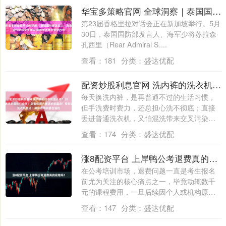
华宝多策略官网 全球洞察｜泰国国防部发言人：高度评价全球安全倡议&#32;期待推进泰中安全合作
第23届香格里拉对话会正在新加坡举行。5月
30日，泰国国防部发言人、海军少将苏拉森·
孔西里（Rear Admiral S....
查看：
181
分类：
盛达优配
配资炒股利息官网 洗内裤的洗衣机怎么样？2026十大顶级内裤洗衣机排行分享！必备优质内裤洗衣机盘点！帮你选购到最合适的
每天换洗内裤，是再普通不过的生活习惯，
但手洗费时费力，还总担心洗不彻底；直接
丢进普通洗衣机，又怕混洗带来交叉污染，
甚至让....
查看：
174
分类：
盛达优配
涨8配资平台 上岸鸭公考退费真的很难吗？
在公考培训市场，退费问题一直是考生报名
前尤为关注的核心痛点之一，毕竟动辄数千
元的课程费用，一旦后续因个人或机构原因
需要退....
查看：
147
分类：
盛达优配