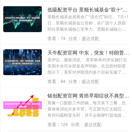
低吸配资平台 景顺长城基金“双十”基金经理余广卸任，曾获年度股基冠军
景顺长城基金老将余广“清仓式”卸任。 7月11
日，景顺长城基金公告称，余广因个人原因
卸任景顺长城核心竞争力、景顺长城核心....
查看：
74
分类：
盛达优配
天牛配资官网 中东，突发！特朗普威胁：伊朗或将不复存在！美军发动打击！
美伊以，最新消息。 美军称再对伊实施打击
美国中央司令部发表声明称，在总统特朗普
指示下，美军对伊朗境内多个目标实施了新
一....
查看：
84
分类：
盛达优配
铭创配资官网 胃癌早期症状不典型，胃痛消瘦和黑便要警惕
胃像一口默默工作的锅，每天装下三餐，也
替身体消化许多辛苦。可正因为它太能忍，
有些问题刚冒头时，并不会敲锣打鼓地提醒
人。胃....
查看：
124
分类：
盛达优配