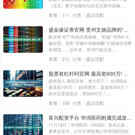
（北京）数字金融论坛在北京丽泽金融....
查看：
111
分类：
盛达优配
盛金缘证券官网 贵州文旅品牌的“破圈”之道
黔东南“村T”惊艳央视春晚、“村超”“村BA”火
遍全国、贵阳“早咖午茶晚精酿”引领城市消费
新潮流……近年来，贵州打破文旅....
查看：
212
分类：
盛达优配
股票有杠杆吗官网 最高奖600万! 衡阳文旅“六条”重磅发布，抓住这波红利!
@所有人 衡阳文旅，放大招了！ 办演唱会，
最高奖100万！ 创5A景区，直接奖600万！
新评五星级饭店，奖励600万！....
查看：
188
分类：
盛达优配
富兴配资平台 华润医药附属完成发行11亿元债券
11月18日，华润医药（03320）发布公告，
董事会宣布，公司全资附属公司华润医药控